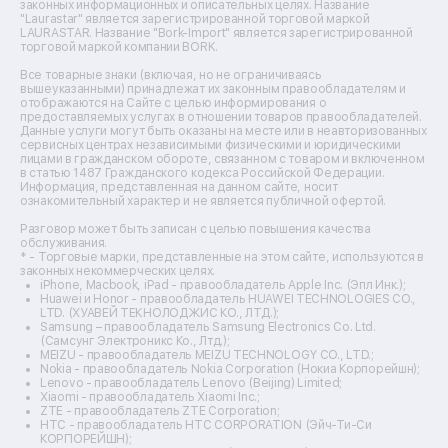
законных информационных и описательных целях. Название
Ремонт массажных кресел
"Laurastar" является зарегистрированной торговой маркой
Ремонт водонагревателей
LAURASTAR. Название "Bork-Import" является зарегистрированной
торговой маркой компании BORK.
Ремонт вытяжек
Ремонт источников бесперебойного питания
Все товарные знаки (включая, но не ограничиваясь
Ремонт пароварок
вышеуказанными) принадлежат их законным правообладателям и
отображаются на Сайте с целью информирования о
Ремонт микшерных пультов
предоставляемых услугах в отношении товаров правообладателей.
Ремонт dj-пультов
Данные услуги могут быть оказаны на месте или в неавторизованных
Ремонт кухонных плит
сервисных центрах независимыми физическими и юридическими
лицами в гражданском обороте, связанном с товаром и включенном
Ремонт стедикамов
в статью 1487 Гражданского кодекса Российской Федерации.
Ремонт оптических прицелов
Информация, представленная на данном сайте, носит
Ремонт электровелосипедов
ознакомительный характер и не является публичной офертой.
Ремонт видеокамер
Разговор может быть записан с целью повышения качества
Ремонт эхолотов
обслуживания.
Ремонт 3d-принтеров
* - Торговые марки, представленные на этом сайте, используются в
законных некоммерческих целях.
Ремонт прицелов ночного видения
iPhone, Macbook, iPad - правообладатель Apple Inc. (Эпл Инк.);
Ремонт винных шкафов
Huawei и Honor - правообладатель HUAWEI TECHNOLOGIES CO.,
LTD. (ХУАВЕЙ ТЕКНОЛОДЖИС КО., ЛТД.);
Ремонт выпрямителей
Samsung – правообладатель Samsung Electronics Co. Ltd.
Ремонт сушилок для рук
(Самсунг Электроникс Ко., Лтд.);
Ремонт дальномеров
MEIZU - правообладатель MEIZU TECHNOLOGY CO., LTD.;
Nokia - правообладатель Nokia Corporation (Нокиа Корпорейшн);
Ремонт снегоуборщиков
Lenovo - правообладатель Lenovo (Beijing) Limited;
Xiaomi - правообладатель Xiaomi Inc.;
ZTE - правообладатель ZTE Corporation;
HTC - правообладатель HTC CORPORATION (Эйч-Ти-Си
КОРПОРЕЙШН);