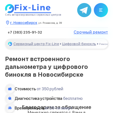
Сеть авторизированных сервисных центров
г. Новосибирск
ул. Романова, д. 39
Срочный ремонт
+7 (383) 235-91-32
Сервисный центр Fix-Line
Цифровой бинокль
Ремонт вс
Ремонт встроенного
дальнометра у цифрового
бинокля в Новосибирске
Стоимость
от 350 рублей
Диагностика устройства
бесплатно
Благодарим за обращение
Время ремонта
от 20-ти минут
Менеджер свяжется с Вами в