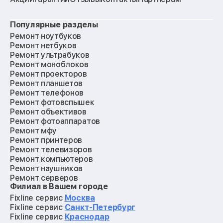
Популярные разделы
Ремонт ноутбуков
Ремонт нетбуков
Ремонт ультрабуков
Ремонт моноблоков
Ремонт проекторов
Ремонт планшетов
Ремонт телефонов
Ремонт фотовспышек
Ремонт объективов
Ремонт фотоаппаратов
Ремонт мфу
Ремонт принтеров
Ремонт телевизоров
Ремонт компьютеров
Ремонт наушников
Ремонт серверов
Филиал в Вашем городе
Ремонт мониторов
Ремонт квадрокоптеров
Fixline сервис
Москва
Ремонт электросамокатов
Fixline сервис
Санкт-Петербург
Ремонт материнских плат
Fixline сервис
Краснодар