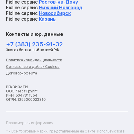
Ремонт видеокарт
Fixline сервис
Ростов-на-Дону
Ремонт кофемашин
Fixline сервис
Нижний Новгород
Ремонт vr систем
Fixline сервис
Новосибирск
Ремонт игровых приставок
Fixline сервис
Казань
Ремонт экшн-камер
Ремонт смарт-часов
Контакты и юр. данные
Ремонт роботов-пылесосов
Ремонт холодильников
+7 (383) 235-91-32
Ремонт стиральных машин
Звонок бесплатный по всей РФ
Ремонт пылесосов
Ремонт варочных панелей
Политика конфиденциальности
Ремонт духовых шкафов
Соглашение о файлах Cookies
Ремонт кондиционеров
Договор-оферта
Ремонт кухонных комбайнов
Ремонт микроволновых печей
Ремонт морозильных камер
РЕКВИЗИТЫ
ООО "Тест Групп"
Ремонт отпаривателей
ИНН: 5047311554
Ремонт плоттеров
ОГРН: 1255000023310
Ремонт посудомоечных машин
Ремонт сканеров
Ремонт сушильных машин
Ремонт фенов
Правомерная информация
Ремонт цифровых биноклей
Ремонт тепловизоров
* - Все торговые марки, представленные на Сайте, используются в