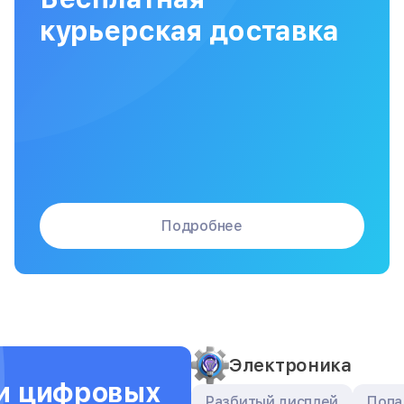
Сборка / разборка принтера
курьерская доставка
Подробнее
Электроника
ти цифровых
Разбитый дисплей
Попа