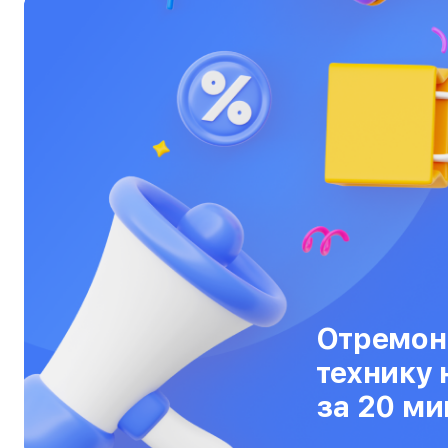
Тепловизоры
Ультрабуки
Фены
Фотоаппараты
Фотовспышки
Холодильники
Цифровые бинокли
Экшн-камеры
Отремон
Электровелосипеды
технику 
Электросамокаты
за 20 ми
Эхолоты