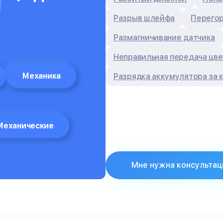
Разрыв шлейфа
Перегор
Размагничивание датчика
Неправильная передача цве
Механика
Разрядка аккумулятора за 
Механические
Мне нужна консультац