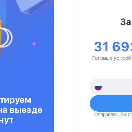
За
31 69
Готовых устрой
тируем
на выезде
Отправляя, Вы с
нут