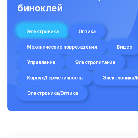
Объективы
биноклей
Оптические прицелы
Отпариватели
Электроника
Оптика
Компьютеры
Механические повреждения
Видео
Пароварки
Управление
Электропитание
Планшеты
Плоттеры
Корпус/Герметичность
Электроника/
Посудомоечные машины
Электроника/Оптика
Принтеры
Прицелы ночного видения
Проекторы