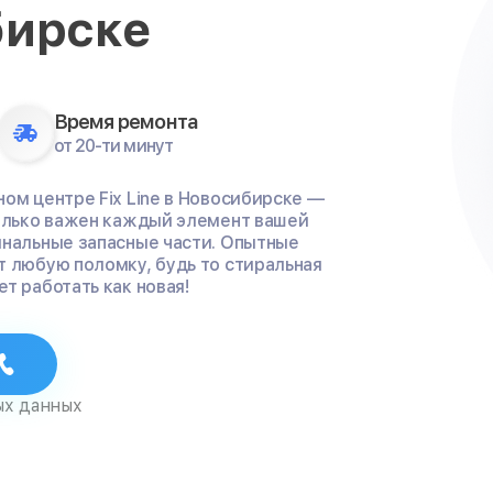
бирске
Время ремонта
от 20-ти минут
ом центре Fix Line в Новосибирске —
колько важен каждый элемент вашей
инальные запасные части. Опытные
т любую поломку, будь то стиральная
т работать как новая!
ых данных