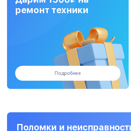
МФУ
ремонт техники
Массажные кресла
Материнские платы
Микроволновые печи
Микшерные пульты
Мониторы
Подробнее
Моноблоки
Морозильные камеры
Наушники
Нетбуки
Ноутбуки
Поломки и неисправнос