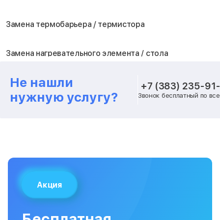
Замена термобарьера / термистора
Замена нагревательного элемента / стола
Не нашли
Замена блока питания
+7 (383) 235-91
нужную услугу?
Звонок бесплатный по вс
Замена шагового двигателя
Замена вентилятора охлаждения
Замена платы лазерного модуля
Акция
Замена материнской платы
Бесплатная