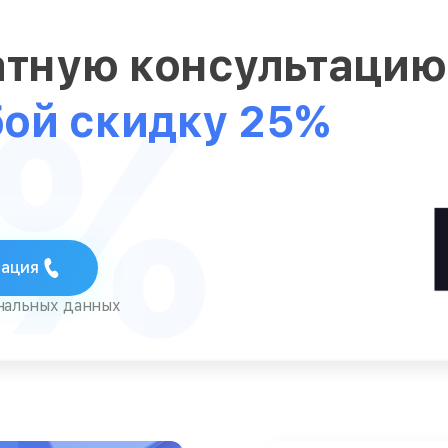
атную консультаци
5%
бой скидку 25%
тация
ональных данных