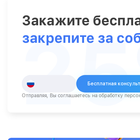
Пылесосы
Роботы-пылесосы
Закажите беспл
2
Серверы
закрепите за со
Сканеры
Смарт-часы
Снегоуборщики
Стедикамы
Бесплатная консуль
Стиральные машины
Отправляя, Вы соглашаетесь на обработку перс
Сушилки для рук
Сушильные машины
Телевизоры
Телефоны