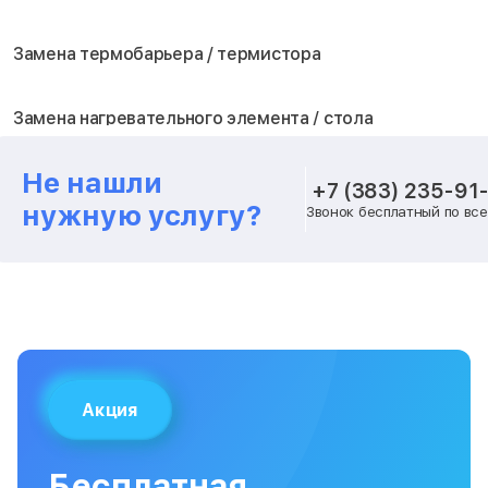
Замена термобарьера / термистора
Замена нагревательного элемента / стола
Не нашли
Замена блока питания
+7 (383) 235-91
нужную услугу?
Звонок бесплатный по вс
Замена шагового двигателя
Замена вентилятора охлаждения
Замена платы лазерного модуля
Акция
Замена материнской платы
Бесплатная