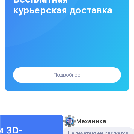
Сборка / разборка принтера
курьерская доставка
Подробнее
Механика
и 3D-
Не печатает/не движется