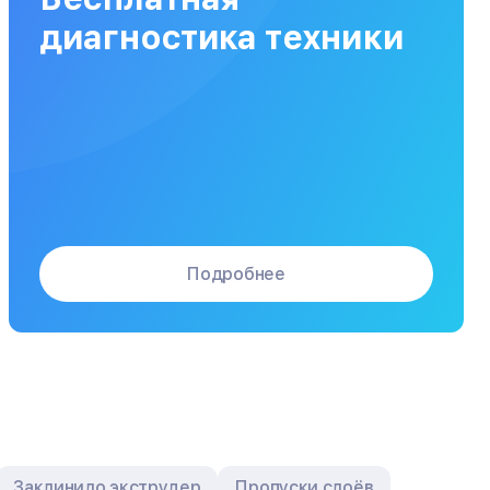
Заказать
от 120 мин
от 5000₽
диагностика техники
Подробнее
Заклинило экструдер
Пропуски слоёв