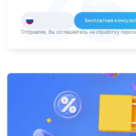
2
Пылесосы
Роботы-пылесосы
Бесплатная консуль
Серверы
Отправляя, Вы соглашаетесь на обработку перс
Сканеры
Смарт-часы
Снегоуборщики
Стедикамы
Стиральные машины
Сушилки для рук
Сушильные машины
Телевизоры
Телефоны