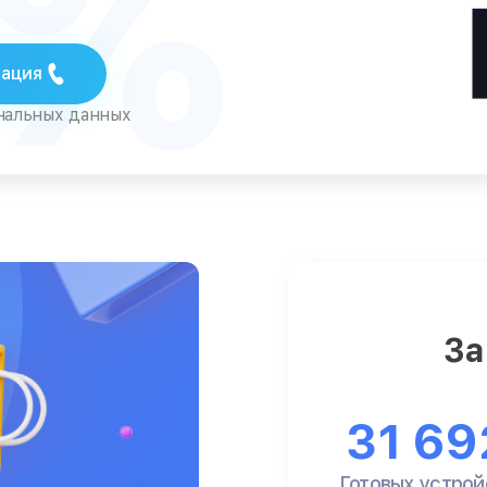
5%
тация
ональных данных
За
31 69
Готовых устрой