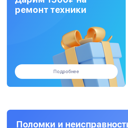
МФУ
ремонт техники
Массажные кресла
Материнские платы
Микроволновые печи
Микшерные пульты
Мониторы
Подробнее
Моноблоки
Морозильные камеры
Наушники
Нетбуки
Ноутбуки
Поломки и неисправност