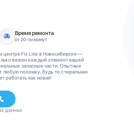
Время ремонта
от 20-ти минут
м центре Fix Line в Новосибирске —
колько важен каждый элемент вашей
инальные запасные части. Опытные
т любую поломку, будь то стиральная
т работать как новая!
ых данных