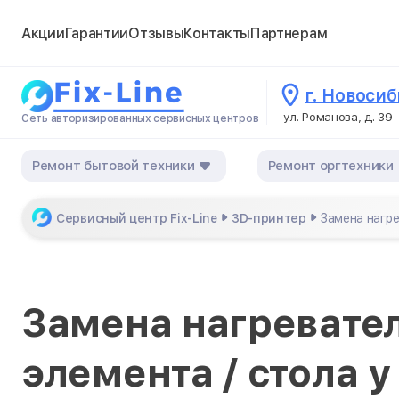
Акции
Гарантии
Отзывы
Контакты
Партнерам
г. Новоси
ул. Романова, д. 39
Сеть авторизированных сервисных центров
Ремонт бытовой техники
Ремонт оргтехники
Сервисный центр Fix-Line
3D-принтер
Замена нагре
Замена нагревате
элемента / стола 