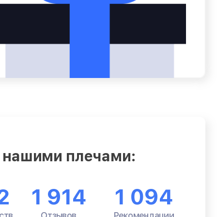
 нашими плечами:
2
1 914
1 094
ств
Отзывов
Рекомендации