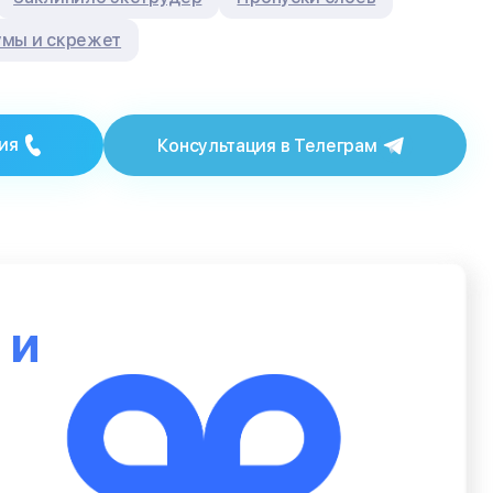
мы и скрежет
ия
Консультация в Телеграм
ю
и