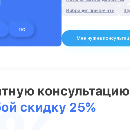
Вибрация при печати
Шу
ПО
Мне нужна консультац
атную консультаци
бой скидку 25%