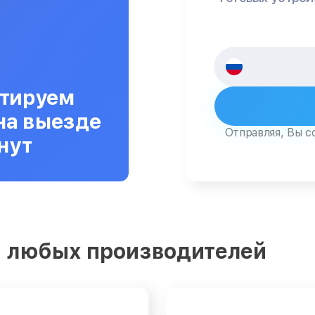
тируем
на выезде
Отправляя, Вы с
нут
 любых производителей